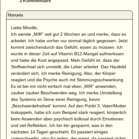
3 Kommentare
Liebe Mireille,
Ich wende „MIR“ seit gut 2 Wochen an und merke, dass es
arbeitet. Ich habe vorher nur einmal täglich gegessen. Jetzt
kommt zwischendurch das Gefühl, essen zu müssen. Ich
wurde in dieser Zeit auf Vitamin B12-Mangel aufmerksam
und habe die Kost angepasst. Mein Gefühl ist, dass der
Stoffwechsel sich umstellt, die Leber arbeitet. Das Hautbild
verändert sich, ich merke Reinigung. Also, der Körper
reagiert und die Psyche auch mit Stimmungsschwankung.
Es ist bei mir nicht einfach mal eben „MIR“ anwenden,
zauber zauber Beschwerden weg. Ich merke Umstellung
des Systems im Sinne einer Reinigung, bevor
„Beschwerdefreiheit“ kommt. Auf den Punkt 3, Vater/Mutter
loskoppeln, habe ich zum Beispiel stark reagiert, körperlich
beim Anwenden aber psychisch kollosal durch Emotionen
und viel Reflektion. Ich bin bin gespannt, was in den
nächsten 14 Tagen geschieht. Es passiert einiges
unterschwellig, also für jeden, der meint, da passiert nichts: