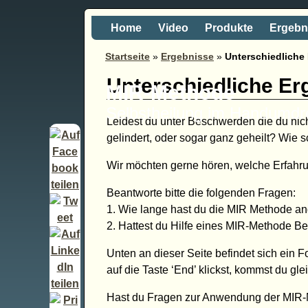
Home
Video
Produkte
Ergebn
Startseite
»
Ergebnisse
»
Unterschiedliche
Unterschiedliche Er
MIR-Methode
Selbstheilung im Handumd
Leidest du unter Beschwerden die du nich
gelindert, oder sogar ganz geheilt? Wie s
Wir möchten gerne hören, welche Erfahru
Beantworte bitte die folgenden Fragen:
1. Wie lange hast du die MIR Methode 
2. Hattest du Hilfe eines MIR-Methode Be
Unten an dieser Seite befindet sich ein 
auf die Taste ‘End’ klickst, kommst du glei
Hast du Fragen zur Anwendung der MIR-Me