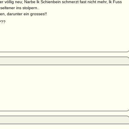
der völlig neu; Narbe lk Schienbein schmerzt fast nicht mehr, lk Fuss
eltener ins stolpern..
en, darunter ein grosses!!
????