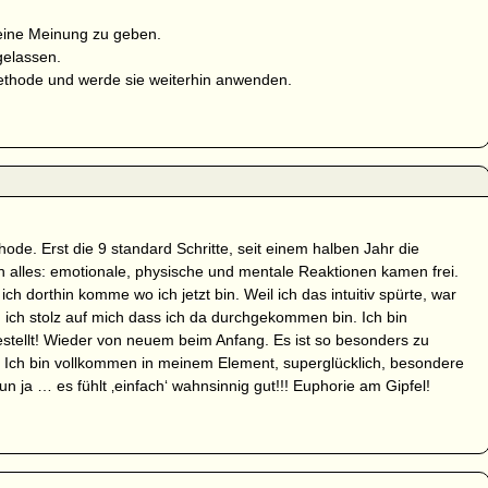
meine Meinung zu geben.
gelassen.
Methode und werde sie weiterhin anwenden.
de. Erst die 9 standard Schritte, seit einem halben Jahr die
h alles: emotionale, physische und mentale Reaktionen kamen frei.
ch dorthin komme wo ich jetzt bin. Weil ich das intuitiv spürte, war
n ich stolz auf mich dass ich da durchgekommen bin. Ich bin
tellt! Wieder von neuem beim Anfang. Es ist so besonders zu
. Ich bin vollkommen in meinem Element, superglücklich, besondere
ja … es fühlt ‚einfach‘ wahnsinnig gut!!! Euphorie am Gipfel!