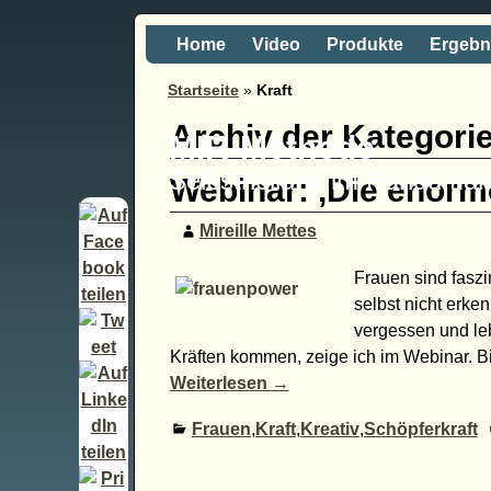
Home
Video
Produkte
Ergebn
Startseite
»
Kraft
Archiv der Kategori
MIR-Methode
Selbstheilung im Handumd
Webinar: ‚Die enorm
Mireille Mettes
Frauen sind fasz
selbst nicht erke
vergessen und leb
Kräften kommen, zeige ich im Webinar. Bi
Weiterlesen →
Frauen
,
Kraft
,
Kreativ
,
Schöpferkraft