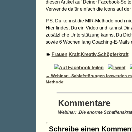
diesen Artikel auf Deiner Facebook-Seite p
Verwende dafür einfach die Icons auf der 
P.S. Du kennst die MIR-Methode noch ni
Hier findest Du ein Video und kannst Dir
zusätzliche Unterstützung kannst Du Dich
sowie 6 Wochen lang Coaching-E-Mails e
Frauen
,
Kraft
,
Kreativ
,
Schöpferkraft
Artikelnavigation
←
Webinar: ‚Schlafstörungen loswerden mi
Methode‘
Kommentare
Webinar: ‚Die enorme Schaffenskraf
Schreibe einen Kommen