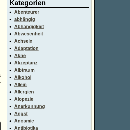
Kategorien
Abenteurer
abhängig
Abhängigkeit
Abwesenheit
Achseln
Adaptation
Akne
Akzeptanz
Albtraum
t
Alkohol
→
Allein
Allergien
Alopezie
Anerkunnung
Angst
Anosmie
Antibiotika