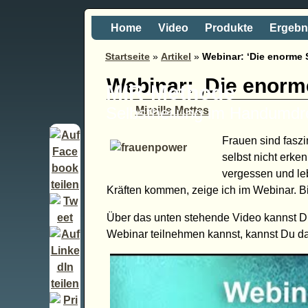
Home
Video
Produkte
Ergebn
Startseite
»
Artikel
»
Webinar: ‘Die enorme 
Webinar: ‚Die enorm
MIR-Methode
Selbstheilung im Handumd
Mireille Mettes
Frauen sind fasz
selbst nicht erke
vergessen und leb
Kräften kommen, zeige ich im Webinar. Bis
Über das unten stehende Video kannst D
Webinar teilnehmen kannst, kannst Du da