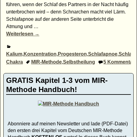
führen, wenn der Schlaf des Partners in der Nacht häufig
unterbrochen wird – denn Schnarchen macht viel Lärm.
Schlafapnoe auf der anderen Seite unterbricht die
Atmung und
…
Weiterlesen →
Kalium
,
Konzentration
,
Progesteron
,
Schlafapnoe
,
Schlafp
Chakra
MIR-Methode
,
Selbstheilung
5
Kommentar
GRATIS Kapitel 1-3 vom MIR-
Methode Handbuch!
Abonniere auf meinen Newsletter und lade (PDF-Datei)
den ersten drei Kapitel vom Deutschen MIR-Methode