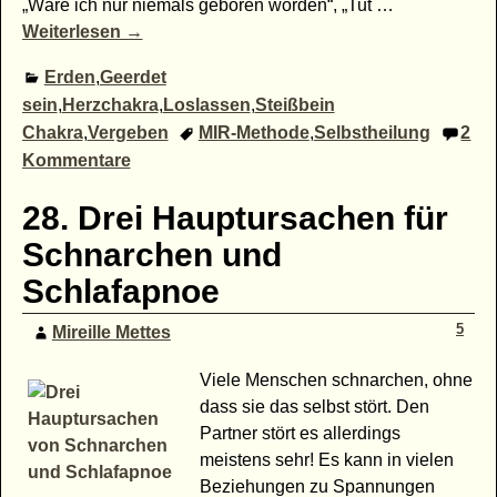
„Wäre ich nur niemals geboren worden“, „Tut
…
Weiterlesen →
Erden
,
Geerdet
sein
,
Herzchakra
,
Loslassen
,
Steißbein
Chakra
,
Vergeben
MIR-Methode
,
Selbstheilung
2
Kommentare
28. Drei Hauptursachen für
Schnarchen und
Schlafapnoe
5
Mireille Mettes
Viele Menschen schnarchen, ohne
dass sie das selbst stört. Den
Partner stört es allerdings
meistens sehr! Es kann in vielen
Beziehungen zu Spannungen