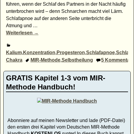
führen, wenn der Schlaf des Partners in der Nacht häufig
unterbrochen wird – denn Schnarchen macht viel Lärm.
Schlafapnoe auf der anderen Seite unterbricht die
Atmung und
…
Weiterlesen →
Kalium
,
Konzentration
,
Progesteron
,
Schlafapnoe
,
Schlafp
Chakra
MIR-Methode
,
Selbstheilung
5
Kommentar
GRATIS Kapitel 1-3 vom MIR-
Methode Handbuch!
Abonniere auf meinen Newsletter und lade (PDF-Datei)
den ersten drei Kapitel vom Deutschen MIR-Methode
Handbuch
KOSTENLOS
runter! In dieses Buch kannst