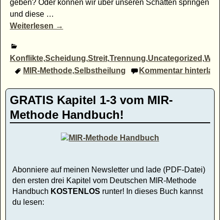
geben? Oder können wir über unseren Schatten springen
und diese
…
Weiterlesen →
Konflikte
,
Scheidung
,
Streit
,
Trennung
,
Uncategorized
,
Weg
MIR-Methode
,
Selbstheilung
Kommentar hinterlas
GRATIS Kapitel 1-3 vom MIR-
Methode Handbuch!
Abonniere auf meinen Newsletter und lade (PDF-Datei)
den ersten drei Kapitel vom Deutschen MIR-Methode
Handbuch
KOSTENLOS
runter! In dieses Buch kannst
du lesen: