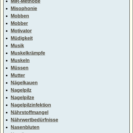
MIR-Methode
Misophonie
Mobben
Mobber
Motivator
Müdigkeit
Musik
Muskelkrämpfe
Muskeln
Müssen
Mutter
Nägelkauen
Nagelpilz
Nagelpilze
Nagelpilzinfektion
Nährstoffmangel
Nährwertbedürfnisse
Nasenbluten