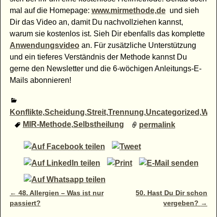
mal auf die Homepage:
www.mirmethode,de
und sieh
Dir das Video an, damit Du nachvollziehen kannst,
warum sie kostenlos ist. Sieh Dir ebenfalls das komplette
Anwendungsvideo
an. Für zusätzliche Unterstützung
und ein tieferes Verständnis der Methode kannst Du
gerne den Newsletter und die 6-wöchigen Anleitungs-E-
Mails abonnieren!
Konflikte
,
Scheidung
,
Streit
,
Trennung
,
Uncategorized
,
Weg
MIR-Methode
,
Selbstheilung
permalink
Artikelnavigation
←
48. Allergien – Was ist nur
50. Hast Du Dir schon
passiert?
vergeben?
→