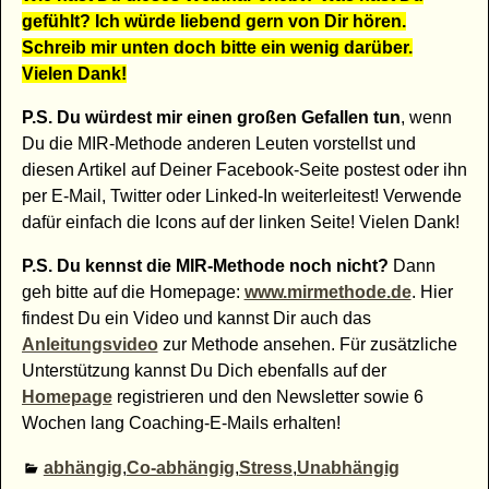
gefühlt? Ich würde liebend gern von Dir hören.
Schreib mir unten doch bitte ein wenig darüber.
Vielen Dank!
P.S. Du würdest mir einen großen Gefallen tun
, wenn
Du die MIR-Methode anderen Leuten vorstellst und
diesen Artikel auf Deiner Facebook-Seite postest oder ihn
per E-Mail, Twitter oder Linked-In weiterleitest! Verwende
dafür einfach die Icons auf der linken Seite! Vielen Dank!
P.S. Du kennst die MIR-Methode noch nicht?
Dann
geh bitte auf die Homepage:
www.mirmethode.de
. Hier
findest Du ein Video und kannst Dir auch das
Anleitungsvideo
zur Methode ansehen. Für zusätzliche
Unterstützung kannst Du Dich ebenfalls auf der
Homepage
registrieren und den Newsletter sowie 6
Wochen lang Coaching-E-Mails erhalten!
abhängig
,
Co-abhängig
,
Stress
,
Unabhängig