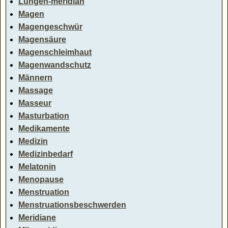
Lungen-meridian
Magen
Magengeschwür
Magensäure
Magenschleimhaut
Magenwandschutz
Männern
Massage
Masseur
Masturbation
Medikamente
Medizin
Medizinbedarf
Melatonin
Menopause
Menstruation
Menstruationsbeschwerden
Meridiane