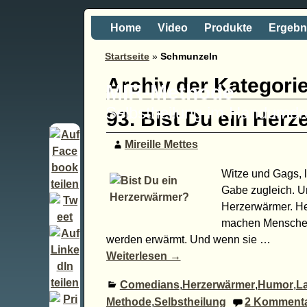
Home
Video
Produkte
Ergebn
Startseite
»
Schmunzeln
Archiv der Kategori
MIR-Methode
Selbstheilung im Handumd
93. Bist Du ein Her
Mireille Mettes
Witze und Gags, 
Gabe zugleich. Un
Herzerwärmer. H
machen Menschen 
werden erwärmt. Und wenn sie
…
Weiterlesen →
Comedians
,
Herzerwärmer
,
Humor
,
L
Methode
,
Selbstheilung
2
Kommenta