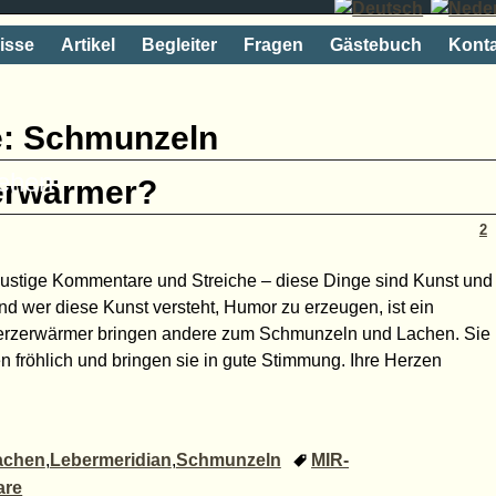
isse
Artikel
Begleiter
Fragen
Gästebuch
Konta
e:
Schmunzeln
rehen
zerwärmer?
2
lustige Kommentare und Streiche – diese Dinge sind Kunst und
d wer diese Kunst versteht, Humor zu erzeugen, ist ein
erzerwärmer bringen andere zum Schmunzeln und Lachen. Sie
fröhlich und bringen sie in gute Stimmung. Ihre Herzen
achen
,
Lebermeridian
,
Schmunzeln
MIR-
re