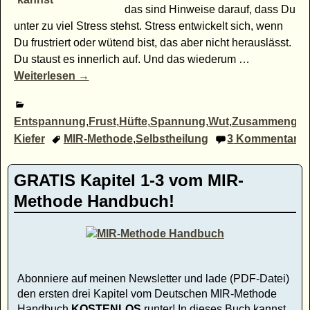
das sind Hinweise darauf, dass Du
unter zu viel Stress stehst. Stress entwickelt sich, wenn
Du frustriert oder wütend bist, das aber nicht herauslässt.
Du staust es innerlich auf. Und das wiederum
…
Weiterlesen →
Entspannung
,
Frust
,
Hüfte
,
Spannung
,
Wut
,
Zusammengep
Kiefer
MIR-Methode
,
Selbstheilung
3
Kommentare
GRATIS Kapitel 1-3 vom MIR-
Methode Handbuch!
Abonniere auf meinen Newsletter und lade (PDF-Datei)
den ersten drei Kapitel vom Deutschen MIR-Methode
Handbuch
KOSTENLOS
runter! In dieses Buch kannst