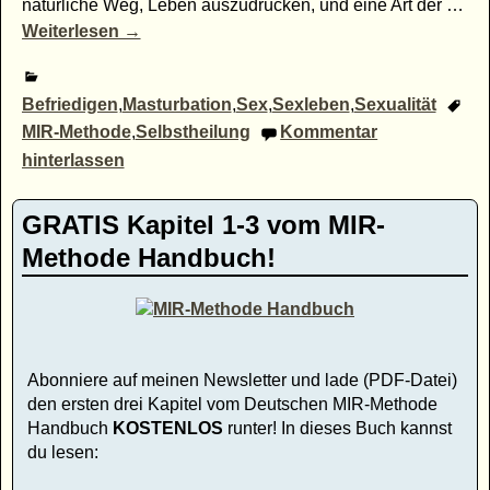
natürliche Weg, Leben auszudrücken, und eine Art der
…
Weiterlesen →
Befriedigen
,
Masturbation
,
Sex
,
Sexleben
,
Sexualität
MIR-Methode
,
Selbstheilung
Kommentar
hinterlassen
GRATIS Kapitel 1-3 vom MIR-
Methode Handbuch!
Abonniere auf meinen Newsletter und lade (PDF-Datei)
den ersten drei Kapitel vom Deutschen MIR-Methode
Handbuch
KOSTENLOS
runter! In dieses Buch kannst
du lesen: