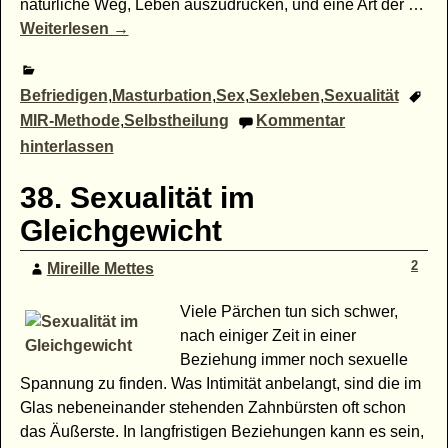
natürliche Weg, Leben auszudrücken, und eine Art der
…
Weiterlesen →
Befriedigen
,
Masturbation
,
Sex
,
Sexleben
,
Sexualität
MIR-Methode
,
Selbstheilung
Kommentar
hinterlassen
38. Sexualität im
Gleichgewicht
2
Mireille Mettes
Viele Pärchen tun sich schwer,
nach einiger Zeit in einer
Beziehung immer noch sexuelle
Spannung zu finden. Was Intimität anbelangt, sind die im
Glas nebeneinander stehenden Zahnbürsten oft schon
das Äußerste. In langfristigen Beziehungen kann es sein,