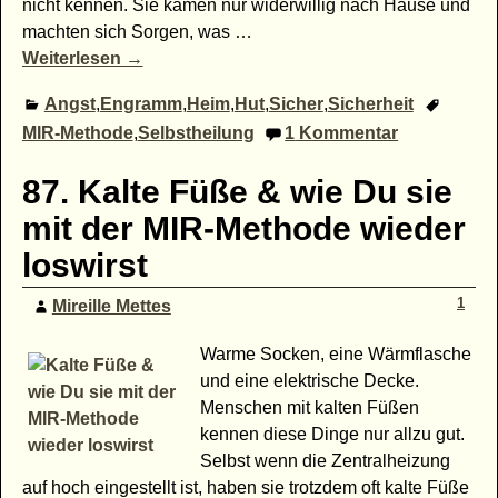
nicht kennen. Sie kamen nur widerwillig nach Hause und
machten sich Sorgen, was
…
Weiterlesen →
Angst
,
Engramm
,
Heim
,
Hut
,
Sicher
,
Sicherheit
MIR-Methode
,
Selbstheilung
1
Kommentar
87. Kalte Füße & wie Du sie
mit der MIR-Methode wieder
loswirst
1
Mireille Mettes
Warme Socken, eine Wärmflasche
und eine elektrische Decke.
Menschen mit kalten Füßen
kennen diese Dinge nur allzu gut.
Selbst wenn die Zentralheizung
auf hoch eingestellt ist, haben sie trotzdem oft kalte Füße