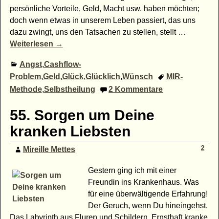
persönliche Vorteile, Geld, Macht usw. haben möchten;
doch wenn etwas in unserem Leben passiert, das uns
dazu zwingt, uns den Tatsachen zu stellen, stellt
…
Weiterlesen →
Angst
,
Cashflow-
Problem
,
Geld
,
Glück
,
Glücklich
,
Wünsch
MIR-
Methode
,
Selbstheilung
2
Kommentare
55. Sorgen um Deine
kranken Liebsten
2
Mireille Mettes
Gestern ging ich mit einer
Freundin ins Krankenhaus. Was
für eine überwältigende Erfahrung!
Der Geruch, wenn Du hineingehst.
Das Labyrinth aus Fluren und Schildern. Ernsthaft kranke