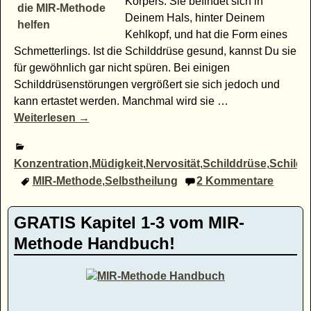
Körpers. Sie befindet sich in
Deinem Hals, hinter Deinem
Kehlkopf, und hat die Form eines
Schmetterlings. Ist die Schilddrüse gesund, kannst Du sie
für gewöhnlich gar nicht spüren. Bei einigen
Schilddrüsenstörungen vergrößert sie sich jedoch und
kann ertastet werden. Manchmal wird sie
…
Weiterlesen →
Konzentration
,
Müdigkeit
,
Nervosität
,
Schilddrüse
,
Schildd
MIR-Methode
,
Selbstheilung
2
Kommentare
GRATIS Kapitel 1-3 vom MIR-
Methode Handbuch!