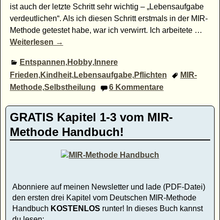
ist auch der letzte Schritt sehr wichtig – „Lebensaufgabe
verdeutlichen“. Als ich diesen Schritt erstmals in der MIR-
Methode getestet habe, war ich verwirrt. Ich arbeitete
…
Weiterlesen →
Entspannen
,
Hobby
,
Innere
Frieden
,
Kindheit
,
Lebensaufgabe
,
Pflichten
MIR-
Methode
,
Selbstheilung
6
Kommentare
GRATIS Kapitel 1-3 vom MIR-
Methode Handbuch!
Abonniere auf meinen Newsletter und lade (PDF-Datei)
den ersten drei Kapitel vom Deutschen MIR-Methode
Handbuch
KOSTENLOS
runter! In dieses Buch kannst
du lesen: