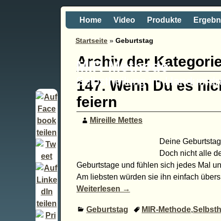
Home
Video
Produkte
Ergebn
Startseite
»
Geburtstag
Archiv der Kategori
MIR-Methode
Selbstheilung im Handumd
147. Wenn Du es nic
feiern
Mireille Mettes
Deine Geburtstagsf
Doch nicht alle 
Geburtstage und fühlen sich jedes Mal ung
Am liebsten würden sie ihn einfach über
Weiterlesen →
Geburtstag
MIR-Methode
,
Selbsth