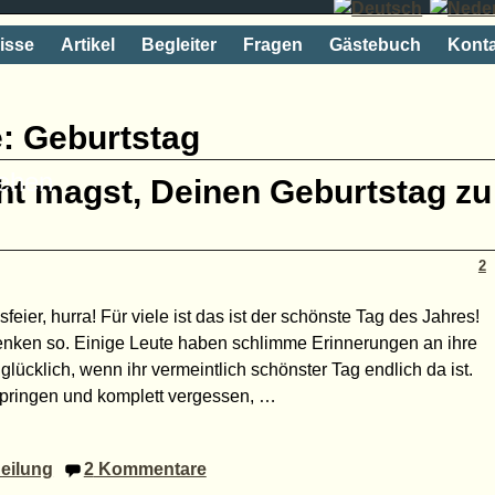
isse
Artikel
Begleiter
Fragen
Gästebuch
Konta
e:
Geburtstag
rehen
ht magst, Deinen Geburtstag zu
2
eier, hurra! Für viele ist das ist der schönste Tag des Jahres!
denken so. Einige Leute haben schlimme Erinnerungen an ihre
lücklich, wenn ihr vermeintlich schönster Tag endlich da ist.
springen und komplett vergessen,
…
eilung
2
Kommentare