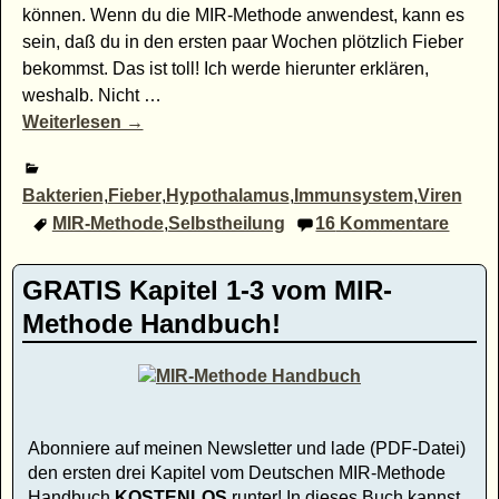
können. Wenn du die MIR-Methode anwendest, kann es
sein, daß du in den ersten paar Wochen plötzlich Fieber
bekommst. Das ist toll! Ich werde hierunter erklären,
weshalb. Nicht
…
Weiterlesen →
Bakterien
,
Fieber
,
Hypothalamus
,
Immunsystem
,
Viren
MIR-Methode
,
Selbstheilung
16
Kommentare
GRATIS Kapitel 1-3 vom MIR-
Methode Handbuch!
Abonniere auf meinen Newsletter und lade (PDF-Datei)
den ersten drei Kapitel vom Deutschen MIR-Methode
Handbuch
KOSTENLOS
runter! In dieses Buch kannst