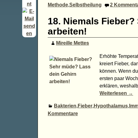
Methode
,
Selbstheilung
2
Kommenta
18. Niemals Fieber?
arbeiten!
Mireille Mettes
Erhöhte Temperatu
kreiert Fieber, d
können. Wenn du 
ersten paar Woche
erklären, weshalb
Weiterlesen →
Bakterien
,
Fieber
,
Hypothalamus
,
Imm
Kommentare