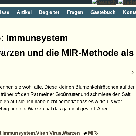
isse
Artikel
Begleiter
Fragen
Gästebuch
Konta
e:
Immunsystem
rehen
warzen und die MIR-Methode als
2
kennen sie wohl alle. Diese kleinen Blumenkohlröschen auf der
e früher oft den Rat meiner Großmutter und schmierte den Saft
len auf sie. Ich habe nicht bemerkt dass es wirkt. Es war
brig und die Warzen hat das ga nicht gestört. Aber
…
t
,
Immunsystem
,
Viren
,
Virus
,
Warzen
MIR-