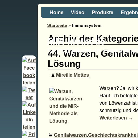
Home
Video
Produkte
Ergebn
Startseite
»
Immunsystem
Archiv der Kategori
MIR-Methode
Selbstheilung im Handumd
44. Warzen, Genital
Lösung
Mireille Mettes
Warzen? Ja, wir 
Haut. Ich befolgt
von Löwenzahlstie
schmutzig und kle
Weiterlesen →
Genitalwarzen
,
Geschlechtskrankhei