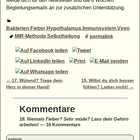
Melde dich für den Newsletter und die 6 Wochen
Begleitungsemails an zur zusätzlichen Unterstützung.
Bakterien
,
Fieber
,
Hypothalamus
,
Immunsystem
,
Viren
MIR-Methode
,
Selbstheilung
permalink
Artikelnavigation
←
17. Wütend? Trage dein
19. Willst du dich besser
Herz in deiner Hand!
fühlen? Lieber nicht!
→
Kommentare
18. Niemals Fieber? Sehr müde? Lass dein Gehirn
arbeiten!
— 16 Kommentare