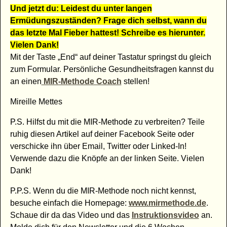
Und jetzt du: Leidest du unter langen
Ermüdungszuständen? Frage dich selbst, wann du
das letzte Mal Fieber hattest! Schreibe es hierunter.
Vielen Dank!
Mit der Taste „End“ auf deiner Tastatur springst du gleich
zum Formular. Persönliche Gesundheitsfragen kannst du
an einen
MIR-Methode Coach
stellen!
Mireille Mettes
P.S. Hilfst du mit die MIR-Methode zu verbreiten? Teile
ruhig diesen Artikel auf deiner Facebook Seite oder
verschicke ihn über Email, Twitter oder Linked-In!
Verwende dazu die Knöpfe an der linken Seite. Vielen
Dank!
P.P.S. Wenn du die MIR-Methode noch nicht kennst,
besuche einfach die Homepage:
www.mirmethode.de
.
Schaue dir da das Video und das
Instruktionsvideo
an.