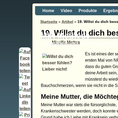
Home
Video
Produkte
Ergebn
Startseite
»
Artikel
»
19. Willst du dich bes
19. Willst du dich be
MIR-Methode
Selbstheilung im Handumd
Mireille Mettes
Es ist eines der
ersten Mal von N
dass du guten Gru
deine Arbeit sein,
müsstest du wied
Bauchschmerzen, wenn sie nicht in die S
Meine Mutter, die Möcht
Meine Mutter war stets die fürsorglichste
Krankenschwester werden, doch konnte es
Grund habe ich Liebe mit Kranksein verbu