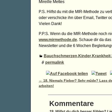
Mireille Mettes
P.S. Hilfst du mit die MIR-Methode zu ver
oder verschicke ihn über Email, Twitter o
Vielen Dank!
P.P.S. Wenn du die MIR-Methode noch ni
www.mirmethode.de
. Schaue dir da da
Newsletter und die 6 Wochen Begleitungs
Bauchschmerzen
,
Kinder
,
Krankheit
,
permalink
Artikelnavigation
←
18. Niemals Fieber? Sehr müde? Lass de
arbeiten!
Kommentare
19. Willst du dich besser fühlen? Lie