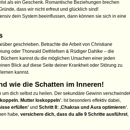
fühlst als ein Geschenk. Romantische Beziehungen brechen
ründe, dass wir nicht erfreut und glücklich sind!
ensiv dein System beeinflussen, dann können sie sich in eine
s
über geschrieben. Betrachte die Arbeit von Christiane
reiung oder Thorwald Dethlefsen & Rüdiger Dahlke – die
en Büchern kannst du die möglichen Ursachen einer jeden
einen Blick auf diese Seite deiner Krankheit oder Störung zu
lernen kannst.
nd wie die Schatten im Inneren!
n um dich selbst zu heilen. Der sekundäre Gewinn verschwinde
oskoppeln. Mutter loskoppeln‘
. Ist besonders effektiv dabei,
isse erfüllen‘
und
Schritt 8: ‚Chakras und Aura optimieren‘
.
oben habe,
versichere dich, dass du alle 9 Schritte ausführst
,