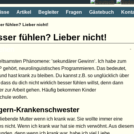
isse
Artikel
Begleiter
Fragen
Gästebuch
Konta
ser fühlen? Lieber nicht!
sser fühlen? Lieber nicht!
rehen
 seltsamsten Phänomene: ’sekundärer Gewinn‘. Ich habe zum
P gehört, neurolinguistisches Programmieren. Das bedeutet,
nd hast krank zu bleiben. Du kannst z.B. so unglücklich über
 dass du dich nicht wirklich besser fühlen willst, denn dann
er zur Arbeit gehen. Häufig bekommen Kinder
chule wollen.
egern-Krankenschwester
, liebende Mutter wenn ich krank war. Sie wollte immer eine
 nicht. Wenn ich krank war hat sie mich verwöhnt. Aus diesem
nden, denn wenn ich krank war, habe ich viel Liebe