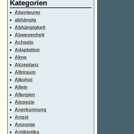
Kategorien
Abenteurer
abhängig
Abhängigkeit
Abwesenheit
Achseln
Adaptation
Akne
Akzeptanz
Albtraum
Alkohol
Allein
Allergien
t
Alopezie
Anerkunnung
Angst
Anosmie
Antibiotika