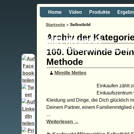
Home
Video
Produkte
Ergebn
Startseite
»
Selbstbild
Archiv der Kategori
MIR-Methode
Selbstheilung im Handumd
100. Überwinde Dein
Methode
Mireille Mettes
Einkaufen zählt z
Einkaufszentrum 
Kleidung und Dinge, die Dich glücklich m
Deinem Partner, einem Familienmitglied
…
Weiterlesen →