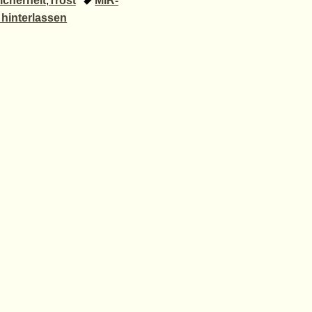
icherheit
,
Trost
MIR-
hinterlassen