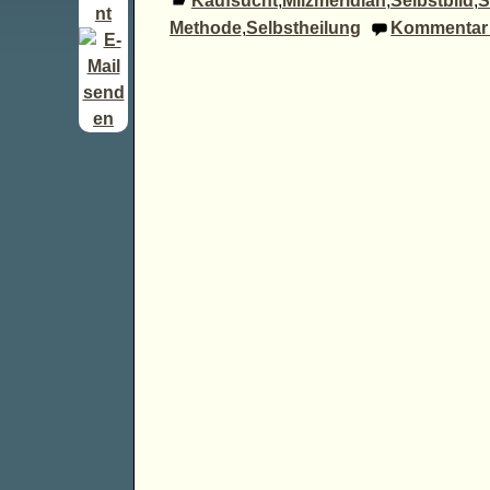
Kaufsucht
,
Milzmeridian
,
Selbstbild
,
S
Methode
,
Selbstheilung
Kommentar 