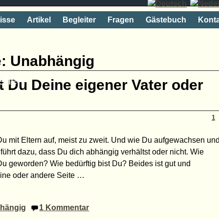
isse
Artikel
Begleiter
Fragen
Gästebuch
Konta
e:
Unabhängig
rehen
t Du Deine eigener Vater oder
1
Du mit Eltern auf, meist zu zweit. Und wie Du aufgewachsen un
führt dazu, dass Du dich abhängig verhältst oder nicht. Wie
Du geworden? Wie bedürftig bist Du? Beides ist gut und
eine oder andere Seite
…
hängig
1
Kommentar