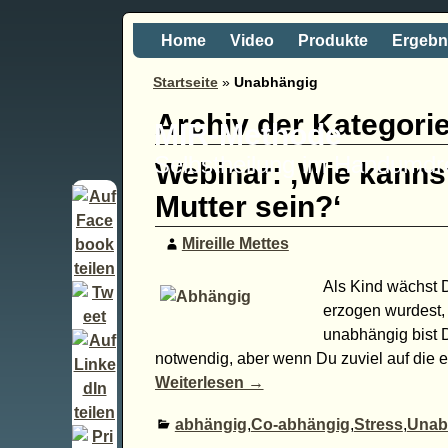
Home
Video
Produkte
Ergebn
Startseite
»
Unabhängig
Archiv der Kategori
MIR-Methode
Selbstheilung im Handumd
Webinar: ‚Wie kanns
Mutter sein?‘
Mireille Mettes
Als Kind wächst 
erzogen wurdest, 
unabhängig bist 
notwendig, aber wenn Du zuviel auf die 
Weiterlesen →
abhängig
,
Co-abhängig
,
Stress
,
Unab