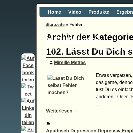
Home
Video
Produkte
Ergebn
Startseite
»
Fehler
Archiv der Kategori
MIR-Methode
Selbstheilung im Handumd
102. Lässt Du Dich 
Mireille Mettes
Etwas verpatzen,
das gerne, dennoc
tust Du es einfach
anderen.” Oder, “
…
Weiterlesen →
Apathisch
,
Depression
,
Depressiv
,
Empf