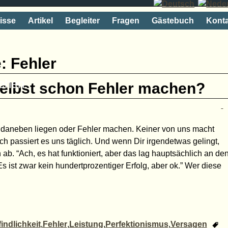
isse
Artikel
Begleiter
Fragen
Gästebuch
Konta
e:
Fehler
rehen
selbst schon Fehler machen?
 daneben liegen oder Fehler machen. Keiner von uns macht
h passiert es uns täglich. Und wenn Dir irgendetwas gelingt,
 ab. “Ach, es hat funktioniert, aber das lag hauptsächlich an de
Es ist zwar kein hundertprozentiger Erfolg, aber ok.” Wer diese
indlichkeit
,
Fehler
,
Leistung
,
Perfektionismus
,
Versagen