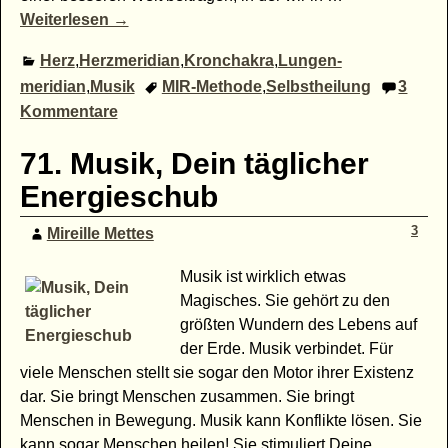
Weiterlesen →
Herz
,
Herzmeridian
,
Kronchakra
,
Lungen-
meridian
,
Musik
MIR-Methode
,
Selbstheilung
3
Kommentare
71. Musik, Dein täglicher
Energieschub
3
Mireille Mettes
Musik ist wirklich etwas
Magisches. Sie gehört zu den
größten Wundern des Lebens auf
der Erde. Musik verbindet. Für
viele Menschen stellt sie sogar den Motor ihrer Existenz
dar. Sie bringt Menschen zusammen. Sie bringt
Menschen in Bewegung. Musik kann Konflikte lösen. Sie
kann sogar Menschen heilen! Sie stimuliert Deine
…