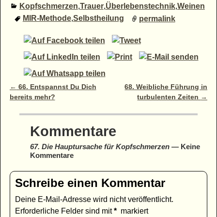
Kopfschmerzen
,
Trauer
,
Überlebenstechnik
,
Weinen
MIR-Methode
,
Selbstheilung
permalink
Artikelnavigation
←
66. Entspannst Du Dich
68. Weibliche Führung in
bereits mehr?
turbulenten Zeiten
→
Kommentare
67. Die Hauptursache für Kopfschmerzen
— Keine
Kommentare
Schreibe einen Kommentar
Deine E-Mail-Adresse wird nicht veröffentlicht.
Erforderliche Felder sind mit
*
markiert