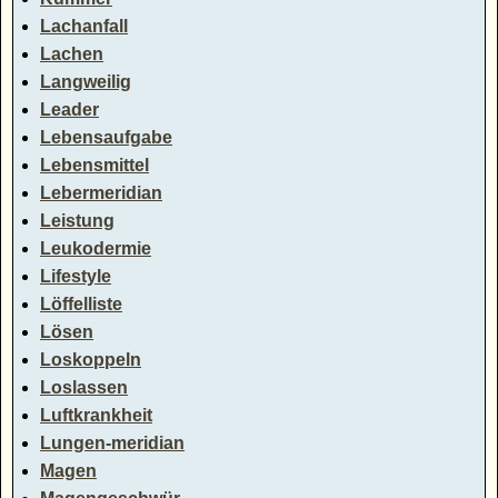
Lachanfall
Lachen
Langweilig
Leader
Lebensaufgabe
Lebensmittel
Lebermeridian
Leistung
Leukodermie
Lifestyle
Löffelliste
Lösen
Loskoppeln
Loslassen
Luftkrankheit
Lungen-meridian
Magen