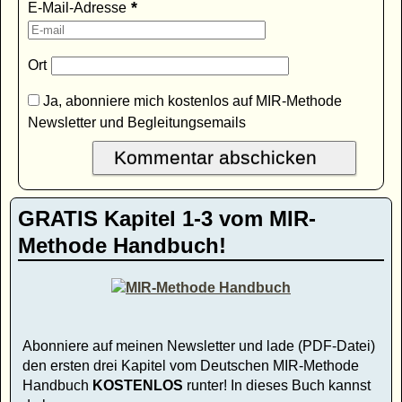
*
E-Mail-Adresse
Ort
Ja, abonniere mich kostenlos auf MIR-Methode
Newsletter und Begleitungsemails
GRATIS Kapitel 1-3 vom MIR-
Methode Handbuch!
Abonniere auf meinen Newsletter und lade (PDF-Datei)
den ersten drei Kapitel vom Deutschen MIR-Methode
Handbuch
KOSTENLOS
runter! In dieses Buch kannst