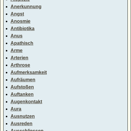
Anerkunnung
Angst
Anosmie
Antibiotika
Anus
Apathisch
Arme
Arterien
Arthrose
Aufmerksamkeit
Aufräumen
Aufstoßen
Auftanken
Augenkontakt
Aura
Ausnutzen
Ausreden
Ausschliessen