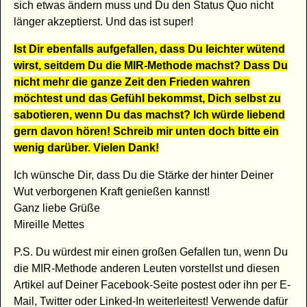
sich etwas ändern muss und Du den Status Quo nicht
länger akzeptierst. Und das ist super!
Ist Dir ebenfalls aufgefallen, dass Du leichter wütend
wirst, seitdem Du die MIR-Methode machst? Dass Du
nicht mehr die ganze Zeit den Frieden wahren
möchtest und das Gefühl bekommst, Dich selbst zu
sabotieren, wenn Du das machst? Ich würde liebend
gern davon hören! Schreib mir unten doch bitte ein
wenig darüber. Vielen Dank!
Ich wünsche Dir, dass Du die Stärke der hinter Deiner
Wut verborgenen Kraft genießen kannst!
Ganz liebe Grüße
Mireille Mettes
P.S. Du würdest mir einen großen Gefallen tun, wenn Du
die MIR-Methode anderen Leuten vorstellst und diesen
Artikel auf Deiner Facebook-Seite postest oder ihn per E-
Mail, Twitter oder Linked-In weiterleitest! Verwende dafür