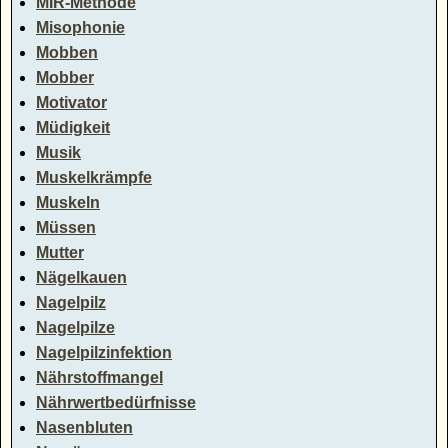
MIR-Methode
Misophonie
Mobben
Mobber
Motivator
Müdigkeit
Musik
Muskelkrämpfe
Muskeln
Müssen
Mutter
Nägelkauen
Nagelpilz
Nagelpilze
Nagelpilzinfektion
Nährstoffmangel
Nährwertbedürfnisse
Nasenbluten