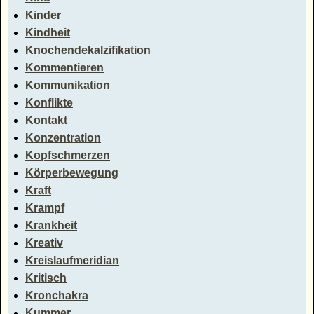
Kinder
Kindheit
Knochendekalzifikation
Kommentieren
Kommunikation
Konflikte
Kontakt
Konzentration
Kopfschmerzen
Körperbewegung
Kraft
Krampf
Krankheit
Kreativ
Kreislaufmeridian
Kritisch
Kronchakra
Kummer