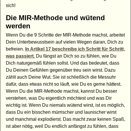
sich!
Die MIR-Methode und wütend
werden
Wenn Du die 9 Schritte der MIR-Methode machst, arbeitet
Dein Unterbewusstsein auf vielen Wegen daran, Dich zu
befreien.
In Artikel 17 beschreibe ich Schritt für Schritt,
was passiert.
Du fängst an Dich so zu fühlen, wie Du
Dich naturgemäß fühlen sollst. Und das bedeutet, dass
Du Deinen Gefühlen gegenüber treu sein wirst. Dazu
zählt auch Deine Wut. Sie ist schließlich die Messuhr
dafür, dass etwas nicht so läuft, wie Du es gerne hättest.
Wenn Du die MIR-Methode machst, kannst Du besser
verstehen, was Du eigentlich möchtest und was Dir
wichtig ist. Wenn Du niemals wütend wirst, ist es möglich,
dass Du ein bisschen mürrischer und launischer wirst
und manchmal explodierst. Das macht zwar keinen Spaß,
ist aber nötig, weil Du endlich anfängst zu fühlen, dass