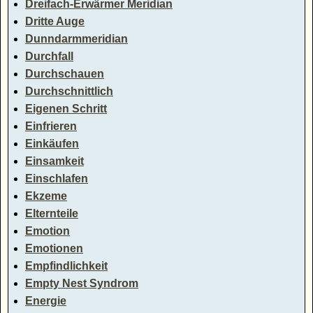
Dreifach-Erwärmer Meridian
Dritte Auge
Dunndarmmeridian
Durchfall
Durchschauen
Durchschnittlich
Eigenen Schritt
Einfrieren
Einkäufen
Einsamkeit
Einschlafen
Ekzeme
Elternteile
Emotion
Emotionen
Empfindlichkeit
Empty Nest Syndrom
Energie