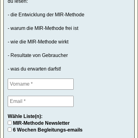
du lesen:
- die Entwicklung der MIR-Methode
- warum die MIR-Methode frei ist
- wie die MIR-Methode wirkt
- Resultate von Gebraucher
- was du erwarten darfst!
Wähle Liste(n):
MIR-Methode Newsletter
6 Wochen Begleitungs-emails