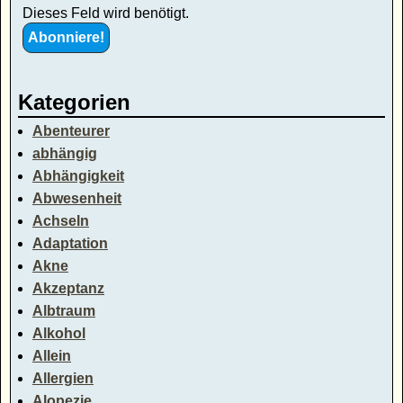
Dieses Feld wird benötigt.
Kategorien
Abenteurer
abhängig
Abhängigkeit
Abwesenheit
Achseln
Adaptation
Akne
Akzeptanz
Albtraum
Alkohol
Allein
Allergien
Alopezie