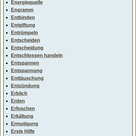
Energiequelle
Engramm
Entbinden
Entgiftung
Entrümpeln
Entscheiden
Entscheidung
Entschlossen handeln
Entspannen
Entspannung
Enttäuschung
Entzündung
Erblich
Erden
Erfoschen
Erkältung
Ermutigung
Erste Hilfe