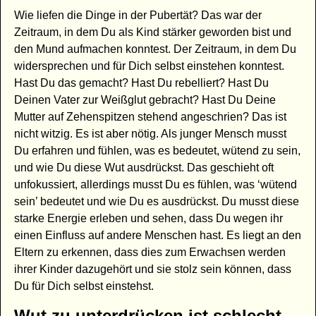
Wie liefen die Dinge in der Pubertät? Das war der
Zeitraum, in dem Du als Kind stärker geworden bist und
den Mund aufmachen konntest. Der Zeitraum, in dem Du
widersprechen und für Dich selbst einstehen konntest.
Hast Du das gemacht? Hast Du rebelliert? Hast Du
Deinen Vater zur Weißglut gebracht? Hast Du Deine
Mutter auf Zehenspitzen stehend angeschrien? Das ist
nicht witzig. Es ist aber nötig. Als junger Mensch musst
Du erfahren und fühlen, was es bedeutet, wütend zu sein,
und wie Du diese Wut ausdrückst. Das geschieht oft
unfokussiert, allerdings musst Du es fühlen, was ‘wütend
sein’ bedeutet und wie Du es ausdrückst. Du musst diese
starke Energie erleben und sehen, dass Du wegen ihr
einen Einfluss auf andere Menschen hast. Es liegt an den
Eltern zu erkennen, dass dies zum Erwachsen werden
ihrer Kinder dazugehört und sie stolz sein können, dass
Du für Dich selbst einstehst.
Wut zu unterdrücken ist schlecht