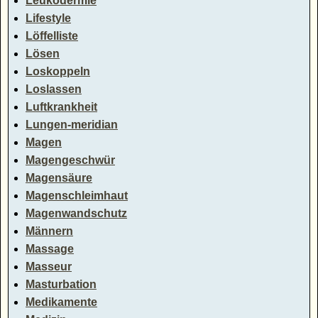
Leukodermie
Lifestyle
Löffelliste
Lösen
Loskoppeln
Loslassen
Luftkrankheit
Lungen-meridian
Magen
Magengeschwür
Magensäure
Magenschleimhaut
Magenwandschutz
Männern
Massage
Masseur
Masturbation
Medikamente