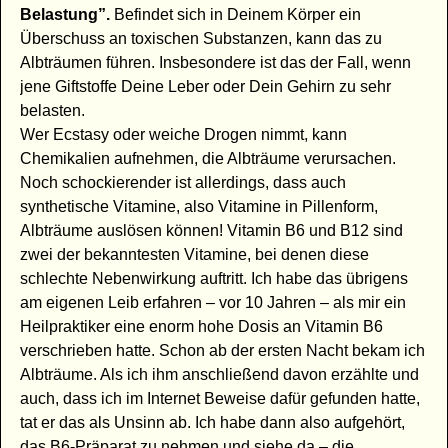
Belastung”.
Befindet sich in Deinem Körper ein
Überschuss an toxischen Substanzen, kann das zu
Albträumen führen. Insbesondere ist das der Fall, wenn
jene Giftstoffe Deine Leber oder Dein Gehirn zu sehr
belasten.
Wer Ecstasy oder weiche Drogen nimmt, kann
Chemikalien aufnehmen, die Albträume verursachen.
Noch schockierender ist allerdings, dass auch
synthetische Vitamine, also Vitamine in Pillenform,
Albträume auslösen können! Vitamin B6 und B12 sind
zwei der bekanntesten Vitamine, bei denen diese
schlechte Nebenwirkung auftritt. Ich habe das übrigens
am eigenen Leib erfahren – vor 10 Jahren – als mir ein
Heilpraktiker eine enorm hohe Dosis an Vitamin B6
verschrieben hatte. Schon ab der ersten Nacht bekam ich
Albträume. Als ich ihm anschließend davon erzählte und
auch, dass ich im Internet Beweise dafür gefunden hatte,
tat er das als Unsinn ab. Ich habe dann also aufgehört,
das B6-Präparat zu nehmen und siehe da – die