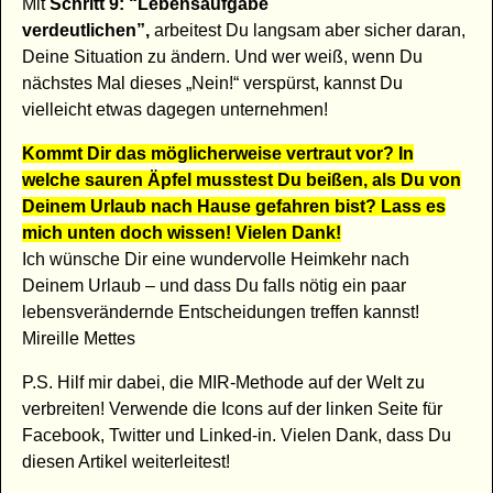
Mit
Schritt 9: “Lebensaufgabe
verdeutlichen”,
arbeitest Du langsam aber sicher daran,
Deine Situation zu ändern. Und wer weiß, wenn Du
nächstes Mal dieses „Nein!“ verspürst, kannst Du
vielleicht etwas dagegen unternehmen!
Kommt Dir das möglicherweise vertraut vor? In
welche sauren Äpfel musstest Du beißen, als Du von
Deinem Urlaub nach Hause gefahren bist? Lass es
mich unten doch wissen! Vielen Dank!
Ich wünsche Dir eine wundervolle Heimkehr nach
Deinem Urlaub – und dass Du falls nötig ein paar
lebensverändernde Entscheidungen treffen kannst!
Mireille Mettes
P.S. Hilf mir dabei, die MIR-Methode auf der Welt zu
verbreiten! Verwende die Icons auf der linken Seite für
Facebook, Twitter und Linked-in. Vielen Dank, dass Du
diesen Artikel weiterleitest!