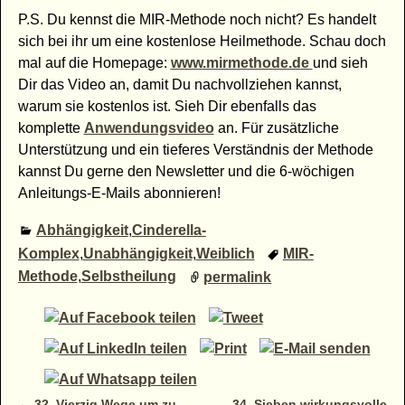
P.S. Du kennst die MIR-Methode noch nicht? Es handelt
sich bei ihr um eine kostenlose Heilmethode. Schau doch
mal auf die Homepage:
www.mirmethode.de
und sieh
Dir das Video an, damit Du nachvollziehen kannst,
warum sie kostenlos ist. Sieh Dir ebenfalls das
komplette
Anwendungsvideo
an. Für zusätzliche
Unterstützung und ein tieferes Verständnis der Methode
kannst Du gerne den Newsletter und die 6-wöchigen
Anleitungs-E-Mails abonnieren!
Abhängigkeit
,
Cinderella-
Komplex
,
Unabhängigkeit
,
Weiblich
MIR-
Methode
,
Selbstheilung
permalink
←
32. Vierzig Wege um zu
34. Sieben wirkungsvolle