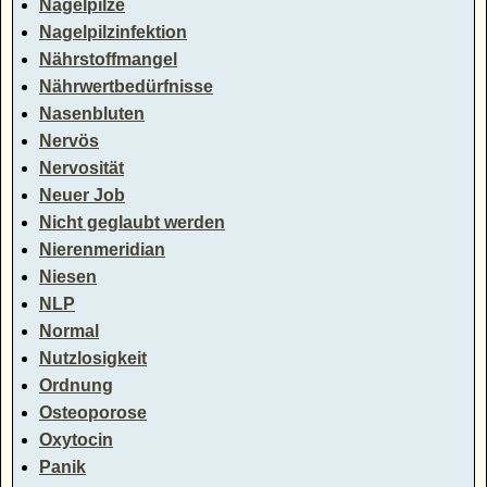
Nagelpilze
Nagelpilzinfektion
Nährstoffmangel
Nährwertbedürfnisse
Nasenbluten
Nervös
Nervosität
Neuer Job
Nicht geglaubt werden
Nierenmeridian
Niesen
NLP
Normal
Nutzlosigkeit
Ordnung
Osteoporose
Oxytocin
Panik