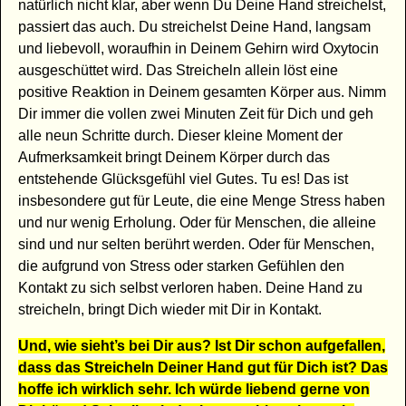
natürlich nicht klar, aber wenn Du Deine Hand streichelst,
passiert das auch. Du streichelst Deine Hand, langsam
und liebevoll, woraufhin in Deinem Gehirn wird Oxytocin
ausgeschüttet wird. Das Streicheln allein löst eine
positive Reaktion in Deinem gesamten Körper aus. Nimm
Dir immer die vollen zwei Minuten Zeit für Dich und geh
alle neun Schritte durch. Dieser kleine Moment der
Aufmerksamkeit bringt Deinem Körper durch das
entstehende Glücksgefühl viel Gutes. Tu es! Das ist
insbesondere gut für Leute, die eine Menge Stress haben
und nur wenig Erholung. Oder für Menschen, die alleine
sind und nur selten berührt werden. Oder für Menschen,
die aufgrund von Stress oder starken Gefühlen den
Kontakt zu sich selbst verloren haben. Deine Hand zu
streicheln, bringt Dich wieder mit Dir in Kontakt.
Und, wie sieht’s bei Dir aus? Ist Dir schon aufgefallen,
dass das Streicheln Deiner Hand gut für Dich ist? Das
hoffe ich wirklich sehr. Ich würde liebend gerne von