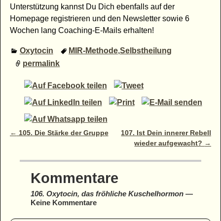
Unterstützung kannst Du Dich ebenfalls auf der
Homepage registrieren und den Newsletter sowie 6
Wochen lang Coaching-E-Mails erhalten!
Oxytocin
MIR-Methode
,
Selbstheilung
permalink
Artikelnavigation
←
105. Die Stärke der Gruppe
107. Ist Dein innerer Rebell
wieder aufgewacht?
→
Kommentare
106. Oxytocin, das fröhliche Kuschelhormon
—
Keine Kommentare