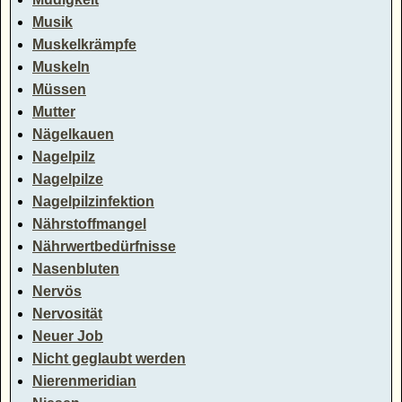
Musik
Muskelkrämpfe
Muskeln
Müssen
Mutter
Nägelkauen
Nagelpilz
Nagelpilze
Nagelpilzinfektion
Nährstoffmangel
Nährwertbedürfnisse
Nasenbluten
Nervös
Nervosität
Neuer Job
Nicht geglaubt werden
Nierenmeridian