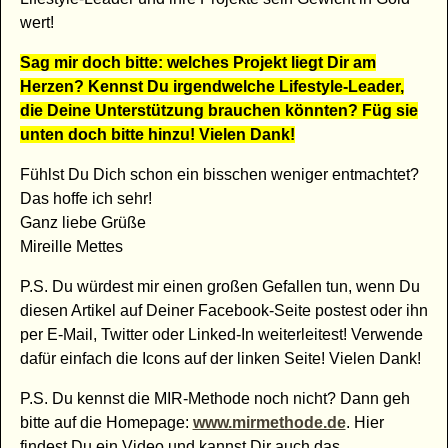
wert!
Sag mir doch bitte: welches Projekt liegt Dir am
Herzen? Kennst Du irgendwelche Lifestyle-Leader,
die Deine Unterstützung brauchen könnten? Füg sie
unten doch bitte hinzu! Vielen Dank!
Fühlst Du Dich schon ein bisschen weniger entmachtet?
Das hoffe ich sehr!
Ganz liebe Grüße
Mireille Mettes
P.S. Du würdest mir einen großen Gefallen tun, wenn Du
diesen Artikel auf Deiner Facebook-Seite postest oder ihn
per E-Mail, Twitter oder Linked-In weiterleitest! Verwende
dafür einfach die Icons auf der linken Seite! Vielen Dank!
P.S. Du kennst die MIR-Methode noch nicht? Dann geh
bitte auf die Homepage:
www.mirmethode.de
. Hier
findest Du ein Video und kannst Dir auch das