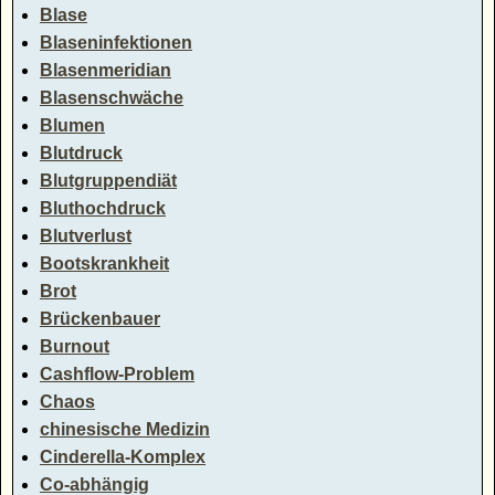
Blase
Blaseninfektionen
Blasenmeridian
Blasenschwäche
Blumen
Blutdruck
Blutgruppendiät
Bluthochdruck
Blutverlust
Bootskrankheit
Brot
Brückenbauer
Burnout
Cashflow-Problem
Chaos
chinesische Medizin
Cinderella-Komplex
Co-abhängig