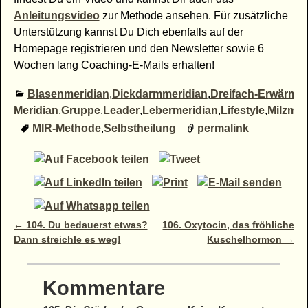
Anleitungsvideo
zur Methode ansehen. Für zusätzliche
Unterstützung kannst Du Dich ebenfalls auf der
Homepage registrieren und den Newsletter sowie 6
Wochen lang Coaching-E-Mails erhalten!
Blasenmeridian
,
Dickdarmmeridian
,
Dreifach-Erwärmer
Meridian
,
Gruppe
,
Leader
,
Lebermeridian
,
Lifestyle
,
Milzmer
MIR-Methode
,
Selbstheilung
permalink
Artikelnavigation
←
104. Du bedauerst etwas?
106. Oxytocin, das fröhliche
Dann streichle es weg!
Kuschelhormon
→
Kommentare