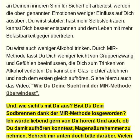
an Deinem inneren Sinn für Sicherheit arbeitest, werden
die oben genannten Emotionen weniger Einfluss auf Dich
ausüben. Du wirst stabiler, hast mehr Selbstvertrauen,
kannst Dich besser entspannen und dem Leben mit mehr
Belastbarkeit gegenübertreten.
Du wirst auch weniger Alkohol trinken. Durch MIR-
Methode lässt Du Dich weniger leicht von Gruppenzwang
und Gefühlen beeinflussen, die Dich zum Trinken von
Alkohol verleiten. Du kannst ein Glas leichter ablehnen
und nach dem ersten gleich aufhören. Siehe hierzu auch
das Video:
“Wie Du Deine Sucht mit der MIR-Methode
überwindest”.
Und, wie sieht’s mit Dir aus? Bist Du Dein
Sodbrennen dank der MIR-Methode losgeworden?
Ich würde liebend gern von Dir hören! Und auch, ob
Du damit aufhören konntest, Magensäurehemmer zu
nehmen. Schreib mir unten doch bitte darüber. Vielen