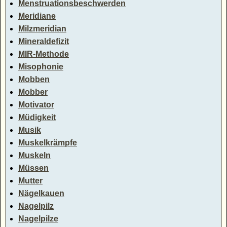
Menstruationsbeschwerden
Meridiane
Milzmeridian
Mineraldefizit
MIR-Methode
Misophonie
Mobben
Mobber
Motivator
Müdigkeit
Musik
Muskelkrämpfe
Muskeln
Müssen
Mutter
Nägelkauen
Nagelpilz
Nagelpilze