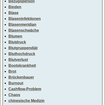
Bezugsperson
Binden
Blase
Blaseninfektionen
Blasenmeridian
Blasenschwäche
Blumen
Blutdruck
Blutgruppendiät
Bluthochdruck
Blutverlust
Bootskrankheit
Brot
Brückenbauer
Burnout
Cashflow-Problem
Chaos
chinesische Medizin