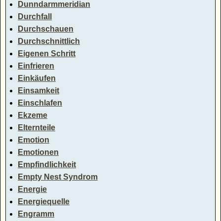
Dunndarmmeridian
Durchfall
Durchschauen
Durchschnittlich
Eigenen Schritt
Einfrieren
Einkäufen
Einsamkeit
Einschlafen
Ekzeme
Elternteile
Emotion
Emotionen
Empfindlichkeit
Empty Nest Syndrom
Energie
Energiequelle
Engramm