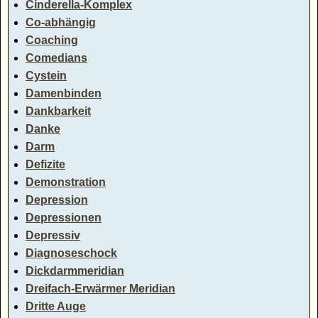
Cinderella-Komplex
Co-abhängig
Coaching
Comedians
Cystein
Damenbinden
Dankbarkeit
Danke
Darm
Defizite
Demonstration
Depression
Depressionen
Depressiv
Diagnoseschock
Dickdarmmeridian
Dreifach-Erwärmer Meridian
Dritte Auge