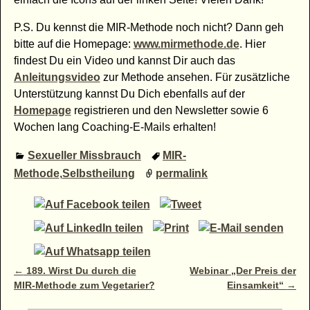
P.S. Du kennst die MIR-Methode noch nicht? Dann geh
bitte auf die Homepage:
www.mirmethode.de
. Hier
findest Du ein Video und kannst Dir auch das
Anleitungsvideo
zur Methode ansehen. Für zusätzliche
Unterstützung kannst Du Dich ebenfalls auf der
Homepage
registrieren und den Newsletter sowie 6
Wochen lang Coaching-E-Mails erhalten!
Sexueller Missbrauch
MIR-
Methode
,
Selbstheilung
permalink
Artikelnavigation
←
189. Wirst Du durch die
Webinar „Der Preis der
MIR-Methode zum Vegetarier?
Einsamkeit“
→